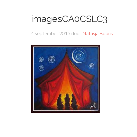
imagesCA0CSLC3
4 september 2013
door
Natasja Boons